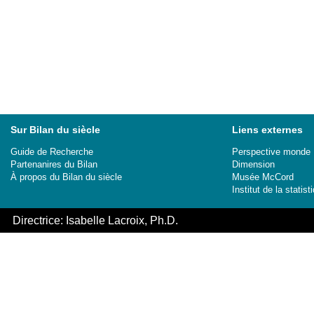
Sur Bilan du siècle
Liens externes
Guide de Recherche
Perspective monde
Partenanires du Bilan
Dimension
À propos du Bilan du siècle
Musée McCord
Institut de la stati
Directrice: Isabelle Lacroix, Ph.D.