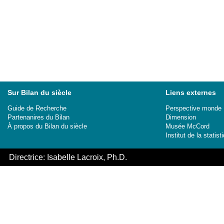
Sur Bilan du siècle
Liens externes
Guide de Recherche
Perspective monde
Partenanires du Bilan
Dimension
À propos du Bilan du siècle
Musée McCord
Institut de la stati
Directrice: Isabelle Lacroix, Ph.D.