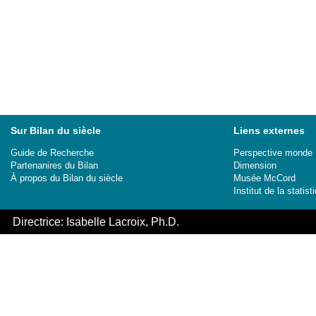
Sur Bilan du siècle
Liens externes
Guide de Recherche
Perspective monde
Partenanires du Bilan
Dimension
À propos du Bilan du siècle
Musée McCord
Institut de la stati
Directrice: Isabelle Lacroix, Ph.D.