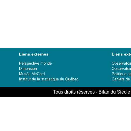
Liens externes
Liens ext
Perspective monde
Observatoir
Dimension
Observatoi
Musée McCord
Politique a
Institut de la statistique du Québec
Cahiers de
Tous droits réservés - Bilan du Sièc