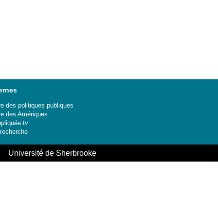
ernes
e des politiques publiques
re des Amériques
ppliquée.tv
 recherche
le Université de Sherbrooke