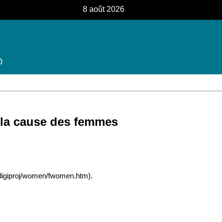
8 août 2026
0
r la cause des femmes
a/digiproj/women/fwomen.htm).