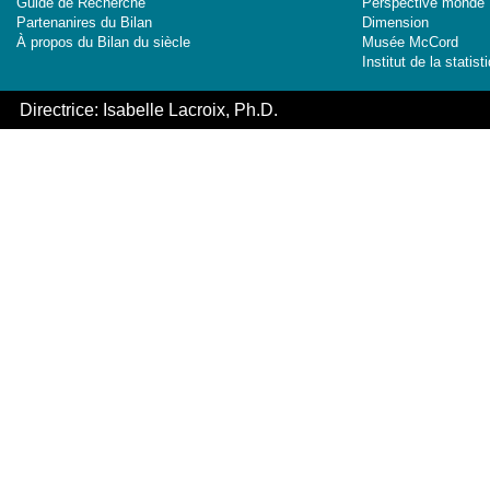
Guide de Recherche
Perspective monde
Partenanires du Bilan
Dimension
À propos du Bilan du siècle
Musée McCord
Institut de la stati
Directrice: Isabelle Lacroix, Ph.D.