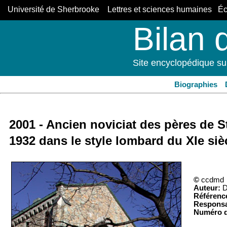
Université de Sherbrooke Lettres et sciences humaines Éco
Bilan 
Site encyclopédique su
Biographies
2001 - Ancien noviciat des pères de S
1932 dans le style lombard du XIe siè
©
ccdmd
Auteur:
D
Référenc
Responsa
Numéro d