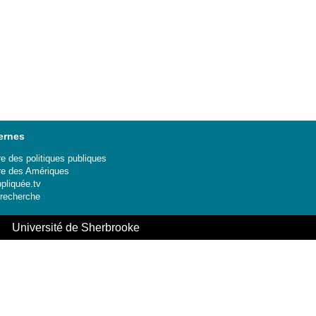
ernes
e des politiques publiques
re des Amériques
ppliquée.tv
 recherche
le Université de Sherbrooke