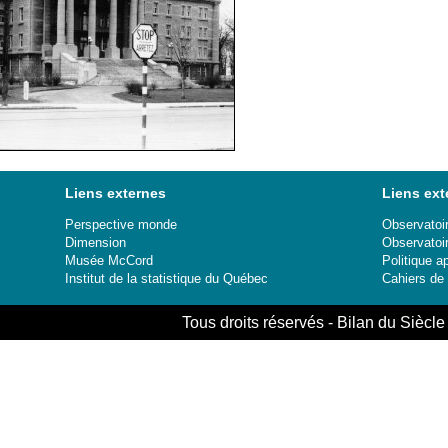
Liens externes
Liens ext
Perspective monde
Observatoir
Dimension
Observatoi
Musée McCord
Politique a
Institut de la statistique du Québec
Cahiers de
Tous droits réservés - Bilan du Sièc