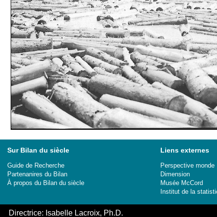
Sur Bilan du siècle
Liens externes
Guide de Recherche
Perspective monde
Partenanires du Bilan
Dimension
À propos du Bilan du siècle
Musée McCord
Institut de la stati
Directrice: Isabelle Lacroix, Ph.D.