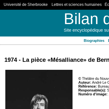
Université de Sherbrooke Lettres et sciences humaines Éco
Bilan 
Site encyclopédique su
Biographies
1974 - La pièce «Mésalliance» de Be
©
Théâtre du Nou
Auteur:
André Le 
Référence:
Bureau 
Responsable(s):
S
Numéro d'image: