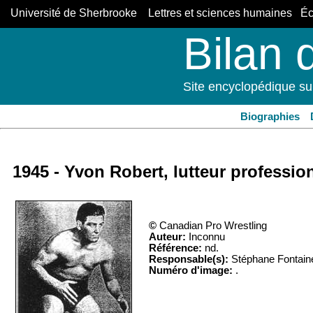
Université de Sherbrooke Lettres et sciences humaines Éco
Bilan 
Site encyclopédique su
Biographies
1945 - Yvon Robert, lutteur professio
©
Canadian Pro Wrestling
Auteur:
Inconnu
Référence:
nd.
Responsable(s):
Stéphane Fontain
Numéro d'image:
.