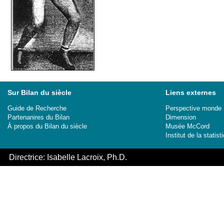
Sur Bilan du siècle
Liens externes
Guide de Recherche
Perspective monde
Partenanires du Bilan
Dimension
À propos du Bilan du siècle
Musée McCord
Institut de la stati
Directrice: Isabelle Lacroix, Ph.D.