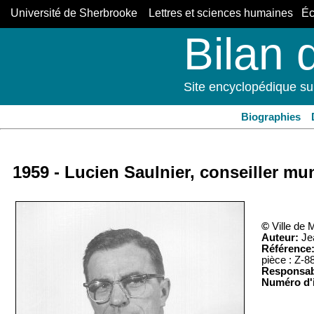
Université de Sherbrooke Lettres et sciences humaines Éco
Bilan 
Site encyclopédique su
Biographies
1959 - Lucien Saulnier, conseiller mu
©
Ville de 
Auteur:
Jea
Référence
pièce : Z-88
Responsab
Numéro d'