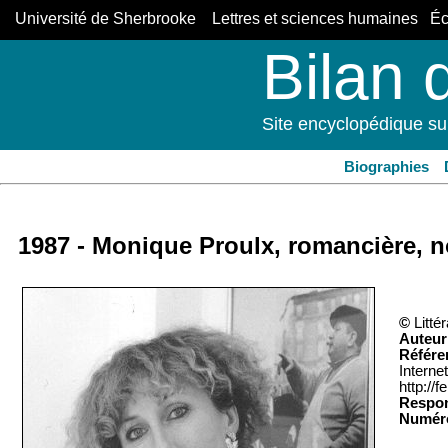
Université de Sherbrooke Lettres et sciences humaines Éco
Bilan 
Site encyclopédique su
Biographies
1987 - Monique Proulx, romancière, no
©
Litté
Auteur
Référe
Interne
http://
Respon
Numéro