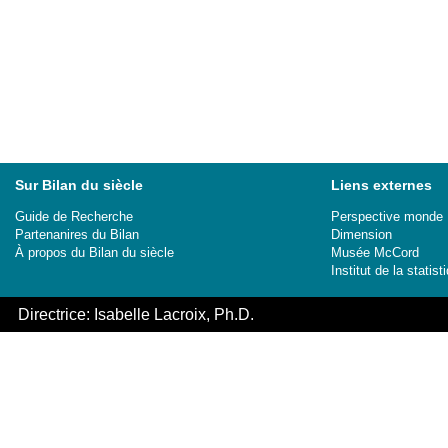
Sur Bilan du siècle
Liens externes
Guide de Recherche
Perspective monde
Partenanires du Bilan
Dimension
À propos du Bilan du siècle
Musée McCord
Institut de la stati
Directrice: Isabelle Lacroix, Ph.D.