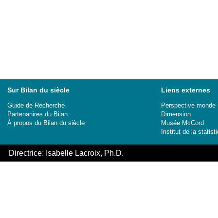
Sur Bilan du siècle
Liens externes
Guide de Recherche
Perspective monde
Partenanires du Bilan
Dimension
À propos du Bilan du siècle
Musée McCord
Institut de la stati
Directrice: Isabelle Lacroix, Ph.D.