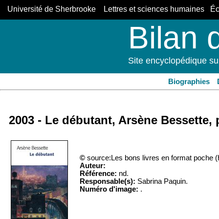
Université de Sherbrooke Lettres et sciences humaines Éco
Bilan 
Site encyclopédique su
Biographies
2003 - Le débutant, Arsène Bessette, 
©
source:Les bons livres en format poche (
Auteur:
Référence:
nd.
Responsable(s):
Sabrina Paquin.
Numéro d'image:
.