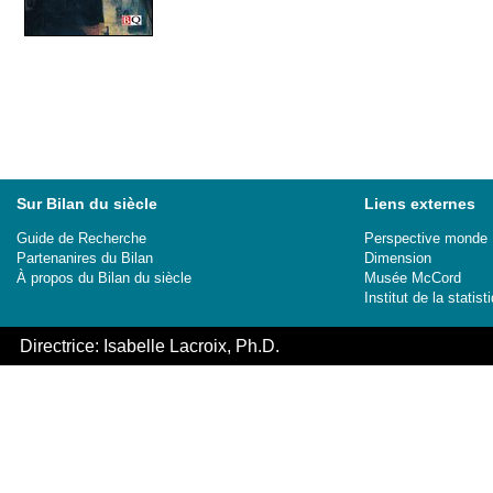
Sur Bilan du siècle
Liens externes
Guide de Recherche
Perspective monde
Partenanires du Bilan
Dimension
À propos du Bilan du siècle
Musée McCord
Institut de la stati
Directrice: Isabelle Lacroix, Ph.D.